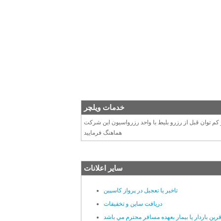
خدمات ویلچر
م توان قبل از رزرو بليط با واحد رزرواسيون اين شرکت
هماهنگ فرماييد
سایر اعلانات
تاخیر یا تعجیل در پرواز کاسپین
دریافت ساین و تخفیفات
ن باردار يا بيمار بعهده مسافر محترم مي باشد